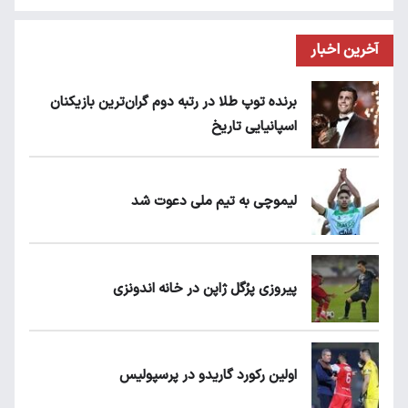
آخرین اخبار
برنده توپ طلا در رتبه دوم گران‌ترین بازیکنان
اسپانیایی تاریخ
لیموچی به تیم ملی دعوت شد
پیروزی پرُگل ژاپن در خانه اندونزی
اولین رکورد گاریدو در پرسپولیس