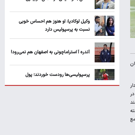
وکیل لوکادیا: او هنوز هم احساس خوبی
نسبت به پرسپولیس دارد
آندره آ استراماچونی به اصفهان هم نمی‌رود!
ان
پرسپولیسی‌ها رودست خوردند؛ پول
عبدالکریم حسن روی هوا!
ار
در
تهدید قهرمان ایران به عدم شرکت در جام
ند
باشگاه های جهان
ته
مع
سروش رفیعی مقابل الریان فیکس است؟