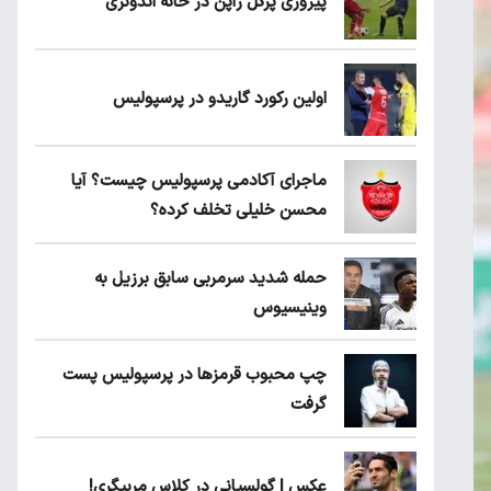
پیروزی پرُگل ژاپن در خانه اندونزی
اولین رکورد گاریدو در پرسپولیس
ماجرای آکادمی پرسپولیس چیست؟ آیا
محسن خلیلی تخلف کرده؟
حمله شدید سرمربی سابق برزیل به
وینیسیوس
چپ محبوب قرمزها در پرسپولیس پست
گرفت
عکس | گولسیانی در کلاس مربیگری!