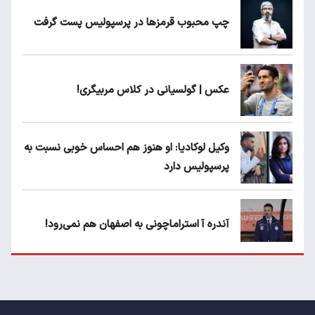
چپ محبوب قرمزها در پرسپولیس پست گرفت
عکس | گولسیانی در کلاس مربیگری!
وکیل لوکادیا: او هنوز هم احساس خوبی نسبت به
پرسپولیس دارد
آندره آ استراماچونی به اصفهان هم نمی‌رود!
پرسپولیسی‌ها رودست خوردند؛ پول عبدالکریم
حسن روی هوا!