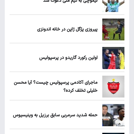
لیموچی به تیم ملی دعوت شد
پیروزی پرُگل ژاپن در خانه اندونزی
اولین رکورد گاریدو در پرسپولیس
ماجرای آکادمی پرسپولیس چیست؟ آیا محسن
خلیلی تخلف کرده؟
حمله شدید سرمربی سابق برزیل به وینیسیوس