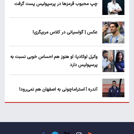
چپ محبوب قرمزها در پرسپولیس پست گرفت
عکس | گولسیانی در کلاس مربیگری!
وکیل لوکادیا: او هنوز هم احساس خوبی نسبت به
پرسپولیس دارد
آندره آ استراماچونی به اصفهان هم نمی‌رود!
پرسپولیسی‌ها رودست خوردند؛ پول عبدالکریم
حسن روی هوا!