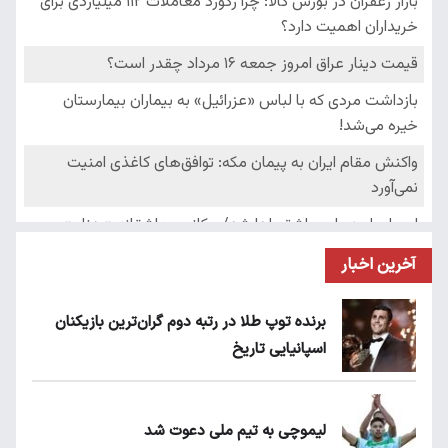
آخرین اخبار
برنده توپ طلا در رتبه دوم گران‌ترین بازیکنان
اسپانیایی تاریخ
لیموچی به تیم ملی دعوت شد