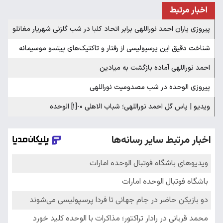
اخبار مرتبط
پیروزی یاران احمد نوراللهی برابر اتحاد کلبا در شب گلزنی شهریار مغانلو
شناخت دقیق این پرسپولیسی از رفتار و تاکتیک‌های پیتسو موسیمانه
احمد نوراللهی آماده بازگشت به میادین
پیروزی الوحده در شب مصدومیت نوراللهی
ویدیو | پاس گل احمد نوراللهی؛ شباب‌ الاهلی ۰-[۱] الوحده