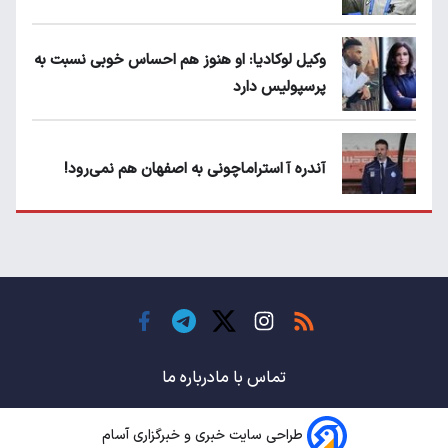
وکیل لوکادیا: او هنوز هم احساس خوبی نسبت به
پرسپولیس دارد
آندره آ استراماچونی به اصفهان هم نمی‌رود!
پرسپولیسی‌ها رودست خوردند؛ پول عبدالکریم
حسن روی هوا!
تهدید قهرمان ایران به عدم شرکت در جام
باشگاه های جهان
تماس با ما
درباره ما
طراحی سایت خبری و خبرگزاری آسام