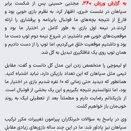
به گزارش ورزش 360
، مجتبی حسینی پس از شکست برابر
سپاهان در نشست خبری، اظهار کرد: به نظرم بازی خوبی بود و
فارغ از نتیجه بچه‌های ما فوتبال بابرنامه و پرفشاری را ارائه
کردند.در نیمه اول بازی به طور کامل در اختیار ما بود و
موقعیت‌های خوبی هم داشتیم؛ در شروع نیمه دوم توپ دست ما
بود و داشتیم موقعیت خلق می‌کردیم، اما توپ را از دست دادیم و
همان توپ روی یک غافلگیری تبدیل به گل شد.
او لیموچی را متخصص زدن این مدل گل‌ دانست و گفت: مقابل
تیمی مثل سپاهان که این تعداد بازیکن دارد، نباید اشتباه کنید.
همانطور که دیدید حتی زمانی که ۱۰ نفره شدیم بازی در اختیار ما
بود، اما نتوانستیم نتیجه بگیریم و این یک بخشی از فوتبال است.
از بازیکنانم رضایت دارم و مطمئناً بعد از تعطیلی لیگ به روند
خوب‌مان باز خواهیم گشت.
وی در پاسخ به سؤالات خبرنگاران پیرامون تغییرات مکرر ترکیب
سپاهان نیز یادآور شد: ما در این چند ساله بازی‌های زیادی مقابل