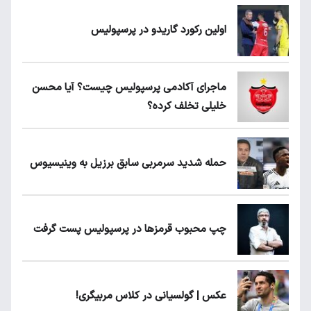
اولین رکورد گاریدو در پرسپولیس
ماجرای آکادمی پرسپولیس چیست؟ آیا محسن
خلیلی تخلف کرده؟
حمله شدید سرمربی سابق برزیل به وینیسیوس
چپ محبوب قرمزها در پرسپولیس پست گرفت
عکس | گولسیانی در کلاس مربیگری!