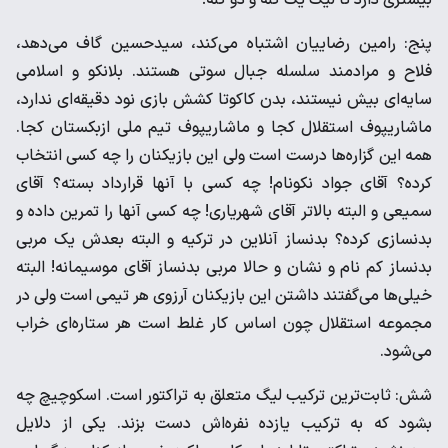
بیشتری دارد تا لیگ یک گله و دو گله!
پنج: رامین رضاییان اشتباه می‌کند، سیدحسین گاف می‌دهد،
فلاح و مرادمند سلسله جبال سوتی هستند. بلانکو و اسلامی
سایه‌ای بیش نیستند، بدن کاکوتا کشش بازی نود دقیقه‌ای ندارد،
ماشاریپوف استقلال کجا و ماشاریپوف تیم ملی ازبکستان کجا.
همه این گزاره‌ها درست است ولی این بازیکنان را چه کسی انتخاب
کرده؟ آقای جواد نکونام! چه کسی با آنها قرارداد بسته؟ آقای
سمیعی و البته بالاتر آقای شهریاری! چه کسی آنها را تمرین داده و
بدنسازی کرده؟ بدنساز آنلاین در ترکیه و البته بعدش یک مربی
بدنساز کم نام و نشان و حالا مربی بدنساز آقای موسیمانه! البته
خیلی‌ها می‌گفتند داشتن این بازیکنان آرزوی هر تیمی است ولی در
مجموعه استقلال چون اساس کار غلط است هر ستاره‌ای خراب
می‌شود.
شش: ثابت‌ترین ترکیب لیگ متعلق به تراکتور است. اسکوچیچ چه
بشود که به ترکیب یازده نفره‌اش دست بزند. یکی از دلایل