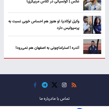
عکس | گولسیانی در کلاس مربیگری!
وکیل لوکادیا: او هنوز هم احساس خوبی نسبت به
پرسپولیس دارد
آندره آ استراماچونی به اصفهان هم نمی‌رود!
پرسپولیسی‌ها رودست خوردند؛ پول عبدالکریم
حسن روی هوا!
تهدید قهرمان ایران به عدم شرکت در جام
باشگاه های جهان
تماس با ما
درباره ما