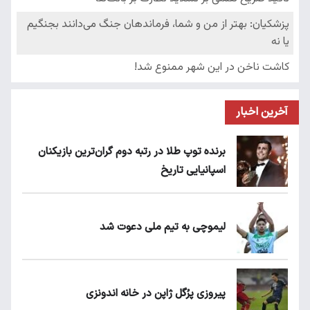
آخرین اخبار
برنده توپ طلا در رتبه دوم گران‌ترین بازیکنان
اسپانیایی تاریخ
لیموچی به تیم ملی دعوت شد
پیروزی پرُگل ژاپن در خانه اندونزی