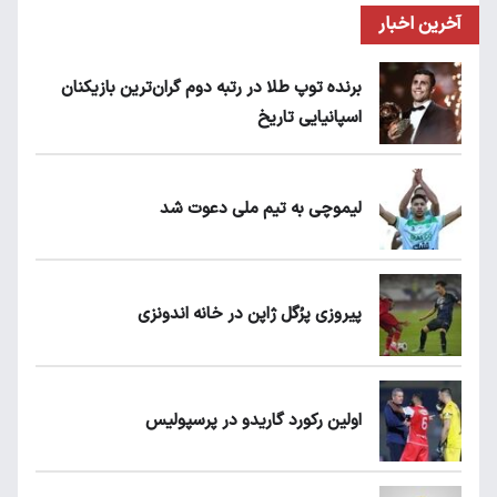
آخرین اخبار
برنده توپ طلا در رتبه دوم گران‌ترین بازیکنان
اسپانیایی تاریخ
لیموچی به تیم ملی دعوت شد
پیروزی پرُگل ژاپن در خانه اندونزی
اولین رکورد گاریدو در پرسپولیس