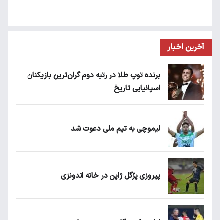
آخرین اخبار
برنده توپ طلا در رتبه دوم گران‌ترین بازیکنان
اسپانیایی تاریخ
لیموچی به تیم ملی دعوت شد
پیروزی پرُگل ژاپن در خانه اندونزی