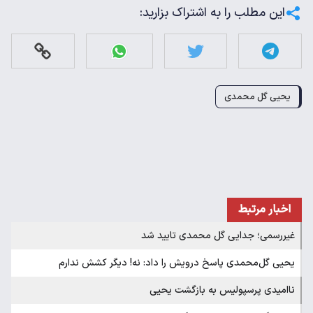
این مطلب را به اشتراک بزارید:
یحیی گل محمدی
اخبار مرتبط
غیررسمی؛ جدایی گل محمدی تایید شد
یحیی گل‌محمدی پاسخ درویش را داد: نه! دیگر کشش ندارم
ناامیدی پرسپولیس به بازگشت یحیی