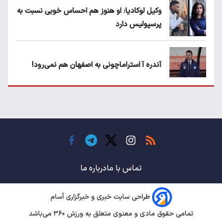
وکیل لوکادیا: او هنوز هم احساس خوبی نسبت به
پرسپولیس دارد
آندره آ استراماچونی به اصفهان هم نمی‌رود!
پرسپولیسی‌ها رودست خوردند؛ پول عبدالکریم
حسن روی هوا!
تهدید قهرمان ایران به عدم شرکت در جام
باشگاه های جهان
تماس با ما
درباره ما
طراحی سایت خبری و خبرگزاری آسام
سروش رفیعی مقابل الریان فیکس است؟
تمامی حقوق مادی و معنوی متعلق به ورزش ۳۶۰ می‌باشد