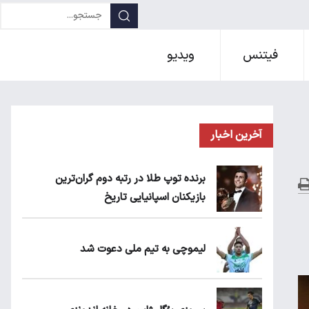
فیتنس
ویدیو
آخرین اخبار
برنده توپ طلا در رتبه دوم گران‌ترین
بازیکنان اسپانیایی تاریخ
لیموچی به تیم ملی دعوت شد