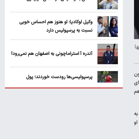
وکیل لوکادیا: او هنوز هم احساس خوبی
نسبت به پرسپولیس دارد
ا
آندره آ استراماچونی به اصفهان هم نمی‌رود!
ون
پرسپولیسی‌ها رودست خوردند؛ پول
ای
عبدالکریم حسن روی هوا!
هم
تهدید قهرمان ایران به عدم شرکت در جام
باشگاه های جهان
به
او
سروش رفیعی مقابل الریان فیکس است؟