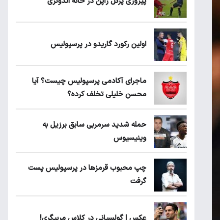
پیروزی پرُگل ژاپن در خانه اندونزی
اولین رکورد گاریدو در پرسپولیس
ماجرای آکادمی پرسپولیس چیست؟ آیا
محسن خلیلی تخلف کرده؟
حمله شدید سرمربی سابق برزیل به
وینیسیوس
چپ محبوب قرمزها در پرسپولیس پست
گرفت
عکس | گولسیانی در کلاس مربیگری!