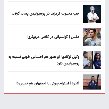
چپ محبوب قرمزها در پرسپولیس پست گرفت
عکس | گولسیانی در کلاس مربیگری!
وکیل لوکادیا: او هنوز هم احساس خوبی نسبت به
پرسپولیس دارد
آندره آ استراماچونی به اصفهان هم نمی‌رود!
پرسپولیسی‌ها رودست خوردند؛ پول عبدالکریم