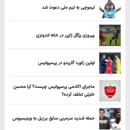
لیموچی به تیم ملی دعوت شد
پیروزی پرُگل ژاپن در خانه اندونزی
اولین رکورد گاریدو در پرسپولیس
ماجرای آکادمی پرسپولیس چیست؟ آیا محسن
خلیلی تخلف کرده؟
حمله شدید سرمربی سابق برزیل به وینیسیوس