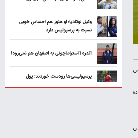
وکیل لوکادیا: او هنوز هم احساس خوبی
نسبت به پرسپولیس دارد
آندره آ استراماچونی به اصفهان هم نمی‌رود!
شن
پرسپولیسی‌ها رودست خوردند؛ پول
عبدالکریم حسن روی هوا!
ده
تهدید قهرمان ایران به عدم شرکت در جام
باشگاه های جهان
ین
سروش رفیعی مقابل الریان فیکس است؟