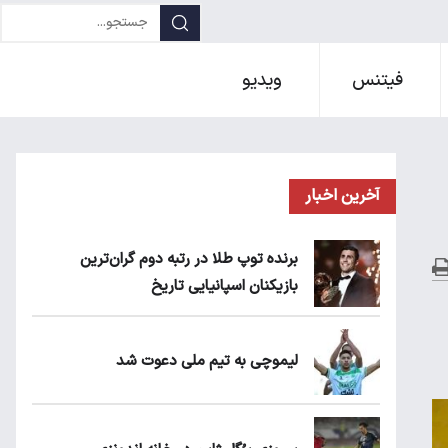
فیتنس
ویدیو
آخرین اخبار
برنده توپ طلا در رتبه دوم گران‌ترین
بازیکنان اسپانیایی تاریخ
لیموچی به تیم ملی دعوت شد