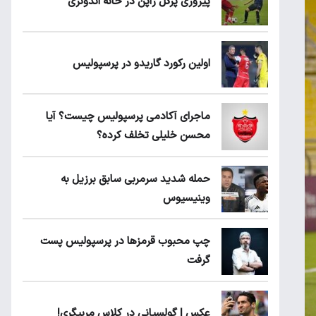
پیروزی پرُگل ژاپن در خانه اندونزی
اولین رکورد گاریدو در پرسپولیس
ماجرای آکادمی پرسپولیس چیست؟ آیا
محسن خلیلی تخلف کرده؟
حمله شدید سرمربی سابق برزیل به
وینیسیوس
چپ محبوب قرمزها در پرسپولیس پست
گرفت
عکس | گولسیانی در کلاس مربیگری!