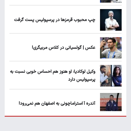
چپ محبوب قرمزها در پرسپولیس پست گرفت
عکس | گولسیانی در کلاس مربیگری!
وکیل لوکادیا: او هنوز هم احساس خوبی نسبت به
پرسپولیس دارد
آندره آ استراماچونی به اصفهان هم نمی‌رود!
پرسپولیسی‌ها رودست خوردند؛ پول عبدالکریم