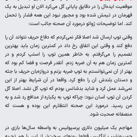
موقعیت ایده‌آل را در دقایق پایانی گل می‌کرد الان او تبدیل به یک
قهرمان در تیمش شده بود و مجبور نبود این همه فشار را تحمل
کند. اما توضیحات ژوائو در‌مورد آن صحنه جالب است:
وقتی توپ ارسال شد اصلا فکر نمی‌کردم که دفاع حریف نتواند آن را
دفع کند و وقتی این اتفاق رخ داد در کمترین زمان باید بهترین
تصمیم را می‌گرفتم. به خاطر همین توپ را استپ کردم و در
کمترین زمان هم به آن ضربه زدم. آنقدر فرصت و فضا کم بود که
بهتر از آن نمی‌توانستم به توپ ضربه بزنم و دروازه‌بان حریف با جثه
و دستان بلندش آن را دفع کرد. واقعا در آن شرایط بهتر از این
نمی‌شد عمل کرد و شاید بدشانس بودم که توپ گل نشد. اصلا گل
کردن آن توپ آسان نبود؛ چرا‌که توپ به یکباره از مدافع رد شد و به
من رسید. درمورد این صحنه انتظارم این بوده و هست که
منصفانه صحبت شود.
مهاجم یک میلیون دلاری پرسپولیس به واسطه سال‌ها بازی در
چمپیونشیپ انگلیس قطعا روزهای سخت‌تر از این را هم تجربه