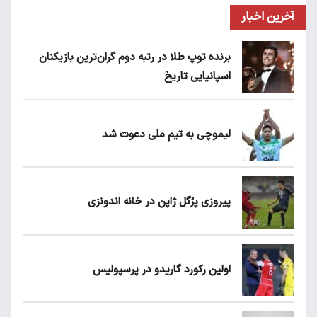
آخرین اخبار
برنده توپ طلا در رتبه دوم گران‌ترین بازیکنان
اسپانیایی تاریخ
لیموچی به تیم ملی دعوت شد
پیروزی پرُگل ژاپن در خانه اندونزی
اولین رکورد گاریدو در پرسپولیس