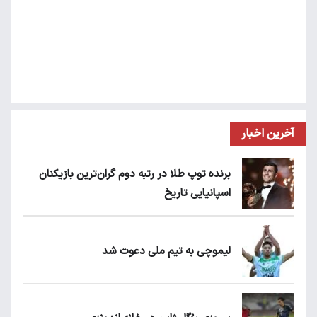
آخرین اخبار
برنده توپ طلا در رتبه دوم گران‌ترین بازیکنان
اسپانیایی تاریخ
لیموچی به تیم ملی دعوت شد