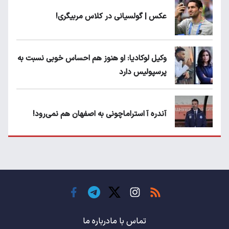
عکس | گولسیانی در کلاس مربیگری!
وکیل لوکادیا: او هنوز هم احساس خوبی نسبت به
پرسپولیس دارد
آندره آ استراماچونی به اصفهان هم نمی‌رود!
پرسپولیسی‌ها رودست خوردند؛ پول عبدالکریم
حسن روی هوا!
تهدید قهرمان ایران به عدم شرکت در جام
باشگاه های جهان
تماس با ما
درباره ما