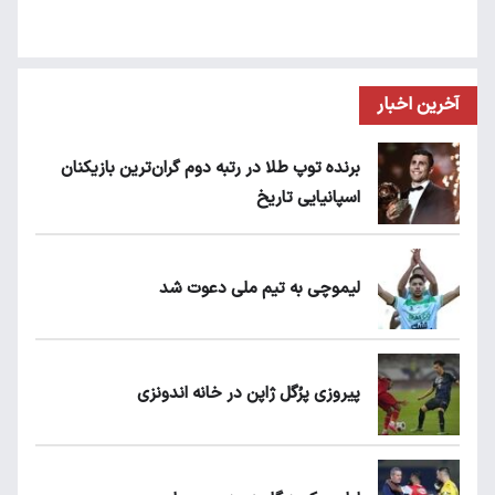
آخرین اخبار
برنده توپ طلا در رتبه دوم گران‌ترین بازیکنان
اسپانیایی تاریخ
لیموچی به تیم ملی دعوت شد
پیروزی پرُگل ژاپن در خانه اندونزی