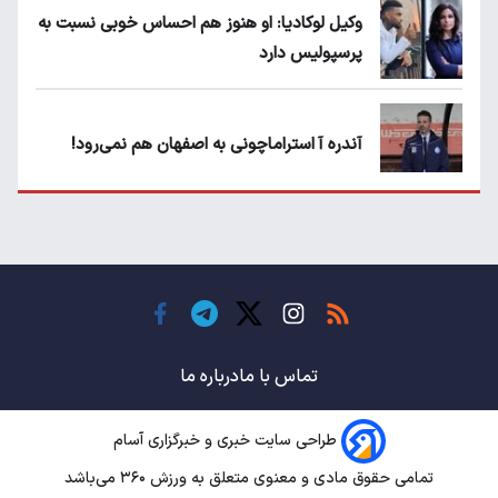
وکیل لوکادیا: او هنوز هم احساس خوبی نسبت به
پرسپولیس دارد
آندره آ استراماچونی به اصفهان هم نمی‌رود!
پرسپولیسی‌ها رودست خوردند؛ پول عبدالکریم
حسن روی هوا!
تهدید قهرمان ایران به عدم شرکت در جام
باشگاه های جهان
تماس با ما
درباره ما
طراحی سایت خبری و خبرگزاری آسام
سروش رفیعی مقابل الریان فیکس است؟
تمامی حقوق مادی و معنوی متعلق به ورزش ۳۶۰ می‌باشد