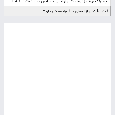
بچه‌زرنگ بروکسل؛ ویلموتس از ایران 7 میلیون یورو دستمزد گرفت!
گمشده! کسی از اعضای هیأت‌رئیسه خبر دارد؟