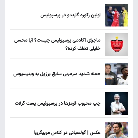
اولین رکورد گاریدو در پرسپولیس
ماجرای آکادمی پرسپولیس چیست؟ آیا محسن
خلیلی تخلف کرده؟
حمله شدید سرمربی سابق برزیل به وینیسیوس
چپ محبوب قرمزها در پرسپولیس پست گرفت
عکس | گولسیانی در کلاس مربیگری!