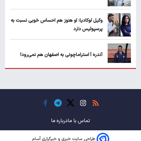
وکیل لوکادیا: او هنوز هم احساس خوبی نسبت به
پرسپولیس دارد
آندره آ استراماچونی به اصفهان هم نمی‌رود!
پرسپولیسی‌ها رودست خوردند؛ پول عبدالکریم
حسن روی هوا!
تهدید قهرمان ایران به عدم شرکت در جام
باشگاه های جهان
تماس با ما
درباره ما
طراحی سایت خبری و خبرگزاری آسام