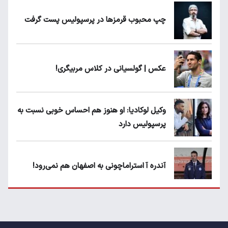
چپ محبوب قرمزها در پرسپولیس پست گرفت
عکس | گولسیانی در کلاس مربیگری!
وکیل لوکادیا: او هنوز هم احساس خوبی نسبت به
پرسپولیس دارد
آندره آ استراماچونی به اصفهان هم نمی‌رود!
پرسپولیسی‌ها رودست خوردند؛ پول عبدالکریم
حسن روی هوا!