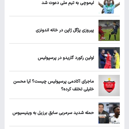
لیموچی به تیم ملی دعوت شد
پیروزی پرُگل ژاپن در خانه اندونزی
اولین رکورد گاریدو در پرسپولیس
ماجرای آکادمی پرسپولیس چیست؟ آیا محسن
خلیلی تخلف کرده؟
حمله شدید سرمربی سابق برزیل به وینیسیوس