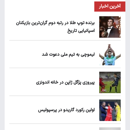
آخرین اخبار
برنده توپ طلا در رتبه دوم گران‌ترین بازیکنان
اسپانیایی تاریخ
لیموچی به تیم ملی دعوت شد
پیروزی پرُگل ژاپن در خانه اندونزی
اولین رکورد گاریدو در پرسپولیس