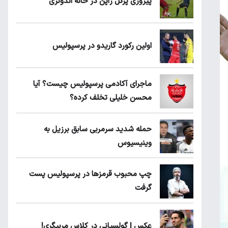
پیروزی پرُگل ژاپن در خانه اندونزی
اولین رکورد گاریدو در پرسپولیس
ماجرای آکادمی پرسپولیس چیست؟ آیا
محسن خلیلی تخلف کرده؟
حمله شدید سرمربی سابق برزیل به
وینیسیوس
چپ محبوب قرمزها در پرسپولیس پست
گرفت
عکس | گولسیانی در کلاس مربیگری!