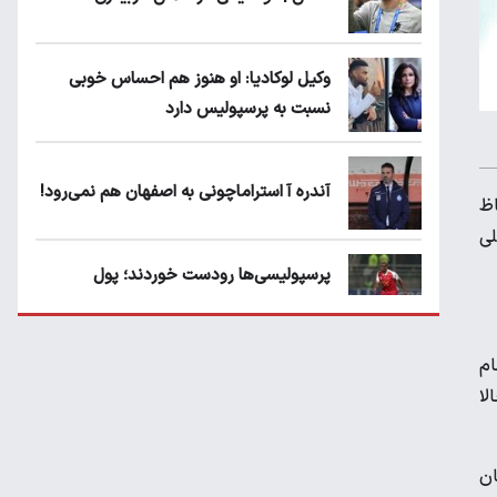
وکیل لوکادیا: او هنوز هم احساس خوبی
نسبت به پرسپولیس دارد
آندره آ استراماچونی به اصفهان هم نمی‌رود!
اظ
لی
پرسپولیسی‌ها رودست خوردند؛ پول
عبدالکریم حسن روی هوا!
 مقدماتی جام
تهدید قهرمان ایران به عدم شرکت در جام
لا
باشگاه های جهان
ان
سروش رفیعی مقابل الریان فیکس است؟