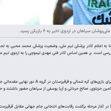
 سپاهان در اردوی اخیر به ۶ بازیکن رسید.
نا به اعلام کادر پزشکی تیم ملی، وضعیت پزشکی محمد محبی به لح
ررسی است. بر همین اساس کادر فنی مهدی لیموچی را به اردوی تیم م
به گزارش تسنیم، لیست تیم ملی فوتبال ایران در روز 19 آبان 1403 برای بازی‌های کره شمالی و قرقیزستان در گروه A دور نهایی
امین حزباوی، صالح حردانی و آریا یوسفی از سپاهان حضور داشتند و حا
ک ششمین دیدار خود را در آغاز مرحله برگشت رقابت‌های انتخابی جام جهانی مقابل قرقیزست