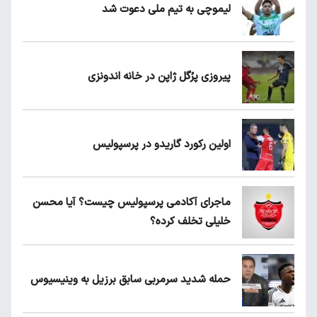
لیموچی به تیم ملی دعوت شد
پیروزی پرُگل ژاپن در خانه اندونزی
اولین رکورد گاریدو در پرسپولیس
ماجرای آکادمی پرسپولیس چیست؟ آیا محسن
خلیلی تخلف کرده؟
حمله شدید سرمربی سابق برزیل به وینیسیوس