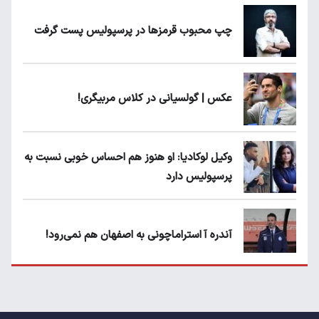
چپ محبوب قرمزها در پرسپولیس پست گرفت
عکس | گولسیانی در کلاس مربیگری!
وکیل لوکادیا: او هنوز هم احساس خوبی نسبت به
پرسپولیس دارد
آندره آ استراماچونی به اصفهان هم نمی‌رود!
پرسپولیسی‌ها رودست خوردند؛ پول عبدالکریم
حسن روی هوا!