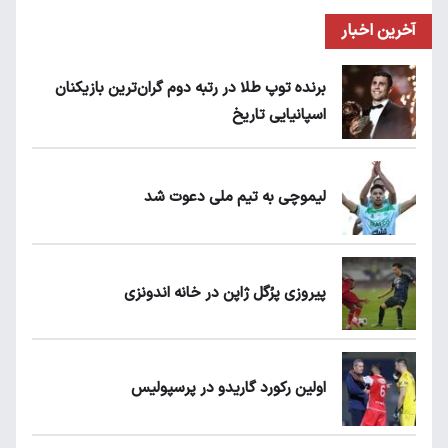
آخرین اخبار
برنده توپ طلا در رتبه دوم گران‌ترین بازیکنان
اسپانیایی تاریخ
لیموچی به تیم ملی دعوت شد
پیروزی پرُگل ژاپن در خانه اندونزی
اولین رکورد گاریدو در پرسپولیس