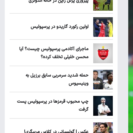
پیروزی پرُگل ژاپن در خانه اندونزی
اولین رکورد گاریدو در پرسپولیس
ماجرای آکادمی پرسپولیس چیست؟ آیا
محسن خلیلی تخلف کرده؟
حمله شدید سرمربی سابق برزیل به
وینیسیوس
چپ محبوب قرمزها در پرسپولیس پست
گرفت
عکس | گولسیانی در کلاس مربیگری!