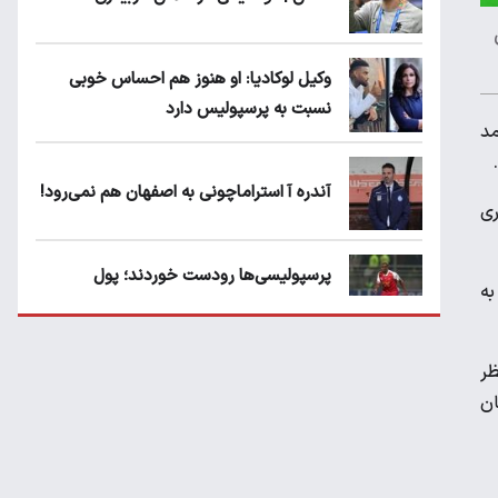
وکیل لوکادیا: او هنوز هم احساس خوبی
نسبت به پرسپولیس دارد
مد
آندره آ استراماچونی به اصفهان هم نمی‌رود!
ری
پرسپولیسی‌ها رودست خوردند؛ پول
به
عبدالکریم حسن روی هوا!
ه نیستم! به نظر
تهدید قهرمان ایران به عدم شرکت در جام
ان
باشگاه های جهان
سروش رفیعی مقابل الریان فیکس است؟