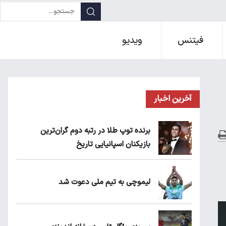
فیتنس
ویدیو
آخرین اخبار
برنده توپ طلا در رتبه دوم گران‌ترین
بازیکنان اسپانیایی تاریخ
لیموچی به تیم ملی دعوت شد