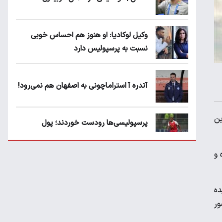
وکیل لوکادیا: او هنوز هم احساس خوبی
نسبت به پرسپولیس دارد
آندره آ استراماچونی به اصفهان هم نمی‌رود!
ین
پرسپولیسی‌ها رودست خوردند؛ پول
عبدالکریم حسن روی هوا!
 و
تهدید قهرمان ایران به عدم شرکت در جام
باشگاه های جهان
ده
ور
سروش رفیعی مقابل الریان فیکس است؟