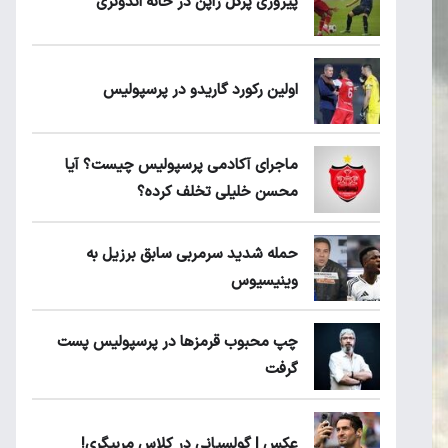
پیروزی پرُگل ژاپن در خانه اندونزی
اولین رکورد گاریدو در پرسپولیس
ماجرای آکادمی پرسپولیس چیست؟ آیا
محسن خلیلی تخلف کرده؟
حمله شدید سرمربی سابق برزیل به
وینیسیوس
چپ محبوب قرمزها در پرسپولیس پست
گرفت
عکس | گولسیانی در کلاس مربیگری!