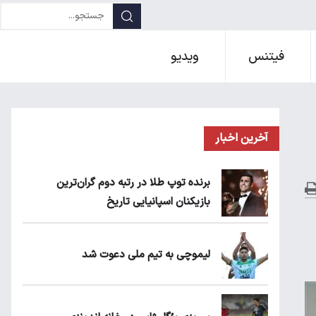
فیتنس
ویدیو
آخرین اخبار
برنده توپ طلا در رتبه دوم گران‌ترین
بازیکنان اسپانیایی تاریخ
لیموچی به تیم ملی دعوت شد