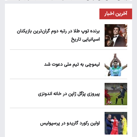
آخرین اخبار
برنده توپ طلا در رتبه دوم گران‌ترین بازیکنان
اسپانیایی تاریخ
لیموچی به تیم ملی دعوت شد
پیروزی پرُگل ژاپن در خانه اندونزی
اولین رکورد گاریدو در پرسپولیس