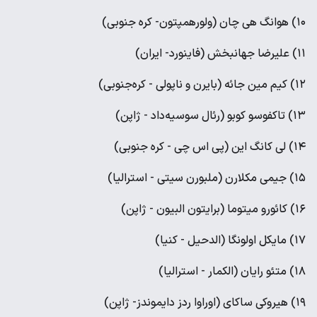
۱۰) هوانگ هی چان (ولورهمپتون- کره جنوبی)
۱۱) علیرضا جهانبخش (فاینورد- ایران‌)
۱۲) کیم مین جائه (بایرن و ناپولی - کره‌جنوبی)
۱۳) تاکفوسو کوبو (رئال سوسیه‌داد - ژاپن)
۱۴) لی کانگ این (پی اس چی - کره جنوبی)
۱۵) جیمی مکلارن (ملبورن سیتی - استرالیا)
۱۶) کائورو میتوما (برایتون البیون - ژاپن)
۱۷) مایکل اولونگا (الدحیل - کنیا)
۱۸) متئو رایان (الکمار - استرالیا)
۱۹) هیروکی ساکای (اوراوا ردز دایموندز- ژاپن)