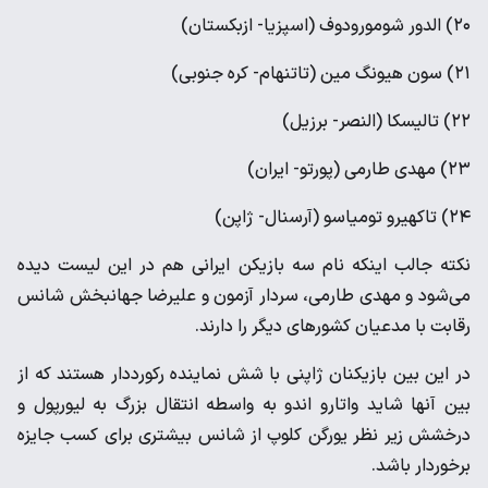
۲۰) الدور شومورودوف (اسپزیا- ازبکستان)
۲۱) سون هیونگ مین (تاتنهام- کره جنوبی)
۲۲) تالیسکا (النصر- برزیل)
۲۳) مهدی طارمی (پورتو- ایران)
۲۴) تاکهیرو تومیاسو (آرسنال- ژاپن)
نکته جالب اینکه نام سه بازیکن ایرانی هم در این لیست دیده
می‌شود و مهدی طارمی، سردار آزمون و علیرضا جهانبخش شانس
رقابت با مدعیان کشورهای دیگر را دارند.
در این بین بازیکنان ژاپنی با شش نماینده رکورددار هستند که از
بین آنها شاید واتارو اندو به واسطه انتقال بزرگ به لیورپول و
درخشش زیر نظر یورگن کلوپ از شانس بیشتری برای کسب جایزه
برخوردار باشد.