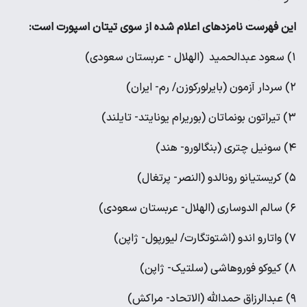
این فهرست نامزدهای اعلام شده از سوی تیتان اسپورت است:
۱) سعود عبدالحمید (الهلال - عربستان سعودی)
۲) سردار آزمون (بایرلورکوزن/ رم- ایران)
۳) تیراتون بونماتان (بوریرام یونایتد- تایلند)
۴) سونیل چتری (بنگالورو- هند)
۵) کریستیانو رونالدو (النصر- پرتغال)
۶) سالم الدوساری (الهلال- عربستان سعودی)
۷) واتارو اندو (اشتوتگارت/ لیورپول- ژاپن)
۸) کیوکو فوروهاشی (سلتیک- ژاپن)
۹) عبدالرزاق حمدالله (الاتحاد- مراکش)