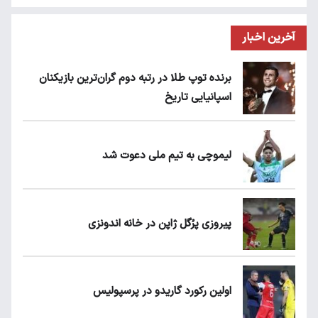
آخرین اخبار
برنده توپ طلا در رتبه دوم گران‌ترین بازیکنان
اسپانیایی تاریخ
لیموچی به تیم ملی دعوت شد
پیروزی پرُگل ژاپن در خانه اندونزی
اولین رکورد گاریدو در پرسپولیس