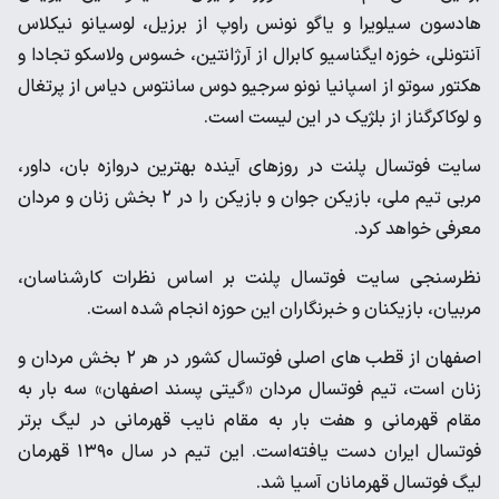
هادسون سیلویرا و یاگو نونس راوپ از برزیل، لوسیانو نیکلاس
آنتونلی، خوزه ایگناسیو کابرال از آرژانتین، خسوس ولاسکو تجادا و
هکتور سوتو از اسپانیا نونو سرجیو دوس سانتوس دیاس از پرتغال
و لوکاکرگناز از بلژیک در این لیست است.
سایت فوتسال پلنت در روزهای آینده بهترین دروازه بان، داور،
مربی تیم ملی، بازیکن جوان و بازیکن را در ۲ بخش زنان و مردان
معرفی خواهد کرد.
نظرسنجی سایت فوتسال پلنت بر اساس نظرات کارشناسان،
مربیان، بازیکنان و خبرنگاران این حوزه انجام شده است.
اصفهان از قطب های اصلی فوتسال کشور در هر ۲ بخش مردان و
زنان است، تیم فوتسال مردان «گیتی پسند اصفهان» سه بار به
مقام قهرمانی و هفت بار به مقام نایب قهرمانی در لیگ برتر
فوتسال ایران دست یافته‌است. این تیم در سال ۱۳۹۰ قهرمان
لیگ فوتسال قهرمانان آسیا شد.