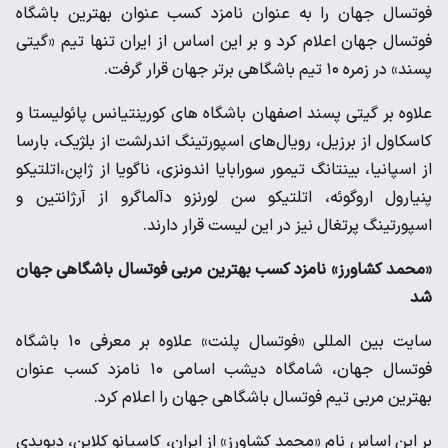
فوتسال جهان را به عنوان نامزد کسب عنوان بهترین باشگاه
فوتسال جهان اعلام کرد و بر این اساس از ایران تنها تیم «گیتی
پسند» در زمره ۱۰ تیم باشگاهی برتر جهان قرار گرفت.
علاوه بر گیتی پسند اصفهان باشگاه ‌های کورینتیانس پائولیستا و
کاسکاول از برزیل، رویال‌های اسپورتینگ اندرلشت از بلژیک، بارسا
از اسپانیا، بینتانگ تیمور سورابایا اندونزی، ناگویا از ژاپن،اتلتیکو
پنیارول اروگوئه، اتلتیکو سن لورنزو دآلماگرو از آرژانتین و
اسپورتینگ پرتغال نیز در این لیست قرار دارند.
«محمد کشاورز» نامزد کسب بهترین مربی فوتسال باشگاهی جهان
شد
سایت بین المللی «فوتسال پلنت» علاوه بر معرفی ۱۰ باشگاه
فوتسال جهان، شامگاه دیشب اسامی ۱۰ نامزد کسب عنوان
بهترین مربی تیم فوتسال باشگاهی جهان را اعلام کرد.
بر این اساس نام «محمد کشاورز» از ایران، کاسیانو کلاین، دیویدی