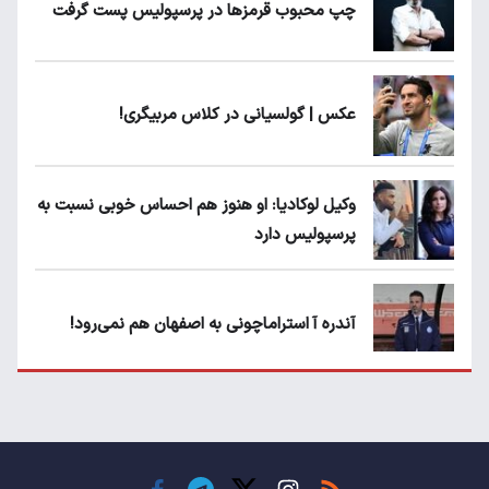
چپ محبوب قرمزها در پرسپولیس پست گرفت
عکس | گولسیانی در کلاس مربیگری!
وکیل لوکادیا: او هنوز هم احساس خوبی نسبت به
پرسپولیس دارد
آندره آ استراماچونی به اصفهان هم نمی‌رود!
پرسپولیسی‌ها رودست خوردند؛ پول عبدالکریم
حسن روی هوا!