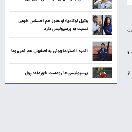
وکیل لوکادیا: او هنوز هم احساس خوبی
نسبت به پرسپولیس دارد
ز قضاوت با VAR را دریافت
آندره آ استراماچونی به اصفهان هم نمی‌رود!
VAR را گذرانده‌اند و
ده از
پرسپولیسی‌ها رودست خوردند؛ پول
عبدالکریم حسن روی هوا!
تهدید قهرمان ایران به عدم شرکت در جام
باشگاه های جهان
سروش رفیعی مقابل الریان فیکس است؟