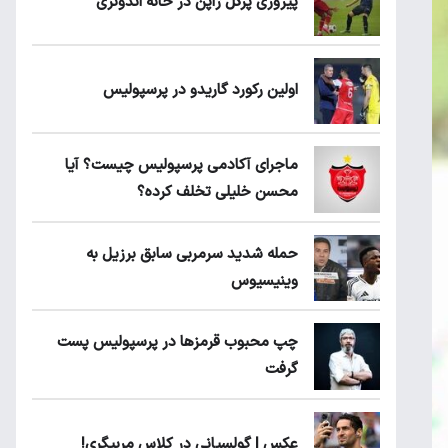
پیروزی پرُگل ژاپن در خانه اندونزی
اولین رکورد گاریدو در پرسپولیس
ماجرای آکادمی پرسپولیس چیست؟ آیا
محسن خلیلی تخلف کرده؟
حمله شدید سرمربی سابق برزیل به
وینیسیوس
چپ محبوب قرمزها در پرسپولیس پست
گرفت
عکس | گولسیانی در کلاس مربیگری!