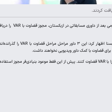
، امیر عرب براقی، مرتضی منصوریان و حسن اکرمی بعد از داوری مسابقاتی در ازبکستان، مجو
علی خسروی، عضو کمیته داوران فدراسیون فوتبال در گفت‌وگو با ایسنا اظهار کرد: این ۳ داور مراحل مراحل قضاوت با 
رای قضاوت با کمک داور ویدیویی نخواهند داشت.
به این ترتیب اکنون ۴ داور ایرانی می‌توانند در نیم فصل دوم بازی‌ها را با VAR قضاوت کنند. پیش از این فقط موعود بنیادی‌فر مجوز استفا