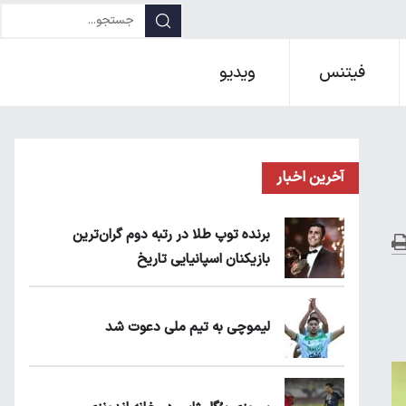
فیتنس
ویدیو
آخرین اخبار
برنده توپ طلا در رتبه دوم گران‌ترین
بازیکنان اسپانیایی تاریخ
لیموچی به تیم ملی دعوت شد