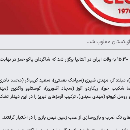
ر ازبکستان مغلوب شد.
، دیدار تدارکاتی دو تیم تراکتور و نوبهار از ساعت 15:30 به وقت ایران در آنتالیا برگزار شد که شاگردان پاکو خمز در نهای
 میلاد کر، مهدی شیری (سیامک نعمتی)، سعید کریم‌آذر (محمد نادری
یب خو)، ریکاردو آلوز (سجاد آشوری)، گوستاوو واگنین (مهد
و رومل کیوتو (مهدی عبدی)، ترکیب قرمزهای تبریز را در این دیدار تشک
ای تک ضرب و بازی‌سازی از عقب زمین نبض بازی را در اختیار گرفتند.