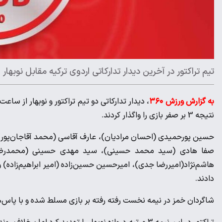
تیم تراکتور در آخرین دیدار تدارکاتی اردوی ترکیه مقابل نوبها
به گزارش ورزش ۳۶۰
نتیجه 3 بر صفر بازی را واگذار کردند.
حسین پورحمیدی (احسان مرادیان)، عارف آقاسی (محمد آقاجان‌پور)،
صفا هادی (سید محمد حسینی)، سید مهدی حسینی (محمدرضا شک
هاشم‌نژاد(امیررضا جدی)، امیرحسین حسین‌زاده (امیر ابراهیم‌زاده) 
دادند.
شاگردان خمز در نیمه نخست رفته رفته بر بازی مسلط شده و با پاس‌ه