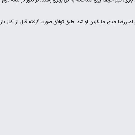
 اما برخلاف روند بازی، تیم حریف روی ضدحمله به گل برتری رسید. تراکتور در نیمه دوم ن
 امیررضا جدی جایگزین او شد. طبق توافق صورت گرفته قبل از آغاز باز