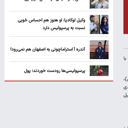
وکیل لوکادیا: او هنوز هم احساس خوبی
نسبت به پرسپولیس دارد
آندره آ استراماچونی به اصفهان هم نمی‌رود!
ت با
پرسپولیسی‌ها رودست خوردند؛ پول
عبدالکریم حسن روی هوا!
)،
ی
یل
تهدید قهرمان ایران به عدم شرکت در جام
باشگاه های جهان
سروش رفیعی مقابل الریان فیکس است؟