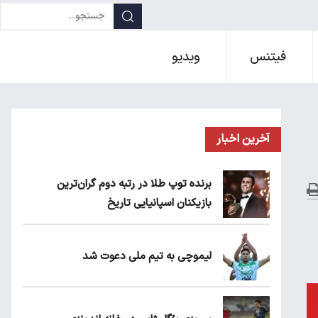
فیتنس
ویدیو
آخرین اخبار
برنده توپ طلا در رتبه دوم گران‌ترین
بازیکنان اسپانیایی تاریخ
لیموچی به تیم ملی دعوت شد