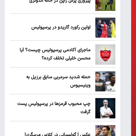
پیروزی پرُگل ژاپن در خانه اندونزی
اولین رکورد گاریدو در پرسپولیس
ماجرای آکادمی پرسپولیس چیست؟ آیا
محسن خلیلی تخلف کرده؟
حمله شدید سرمربی سابق برزیل به
وینیسیوس
چپ محبوب قرمزها در پرسپولیس پست
گرفت
عکس | گولسیانی در کلاس مربیگری!