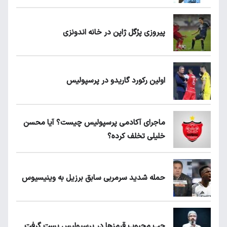
پیروزی پرُگل ژاپن در خانه اندونزی
اولین رکورد گاریدو در پرسپولیس
ماجرای آکادمی پرسپولیس چیست؟ آیا محسن
خلیلی تخلف کرده؟
حمله شدید سرمربی سابق برزیل به وینیسیوس
چپ محبوب قرمزها در پرسپولیس پست گرفت