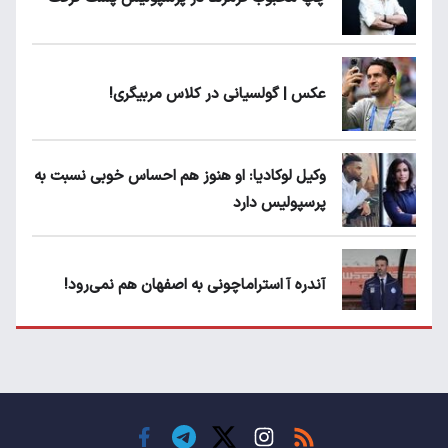
عکس | گولسیانی در کلاس مربیگری!
وکیل لوکادیا: او هنوز هم احساس خوبی نسبت به
پرسپولیس دارد
آندره آ استراماچونی به اصفهان هم نمی‌رود!
پرسپولیسی‌ها رودست خوردند؛ پول عبدالکریم
حسن روی هوا!