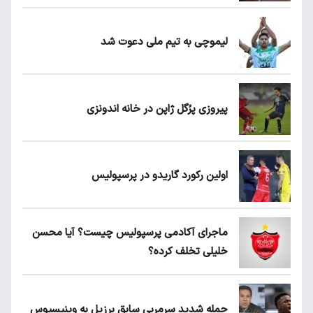
لیموچی به تیم ملی دعوت شد
پیروزی پرُگل ژاپن در خانه اندونزی
اولین رکورد گاریدو در پرسپولیس
ماجرای آکادمی پرسپولیس چیست؟ آیا محسن
خلیلی تخلف کرده؟
حمله شدید سرمربی سابق برزیل به وینیسیوس