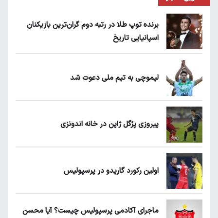
برنده توپ طلا در رتبه دوم گران‌ترین بازیکنان
اسپانیایی تاریخ
لیموچی به تیم ملی دعوت شد
پیروزی پرُگل ژاپن در خانه اندونزی
اولین رکورد گاریدو در پرسپولیس
ماجرای آکادمی پرسپولیس چیست؟ آیا محسن