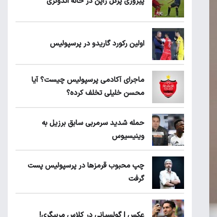
پیروزی پرُگل ژاپن در خانه اندونزی
اولین رکورد گاریدو در پرسپولیس
ماجرای آکادمی پرسپولیس چیست؟ آیا
محسن خلیلی تخلف کرده؟
حمله شدید سرمربی سابق برزیل به
وینیسیوس
چپ محبوب قرمزها در پرسپولیس پست
گرفت
عکس | گولسیانی در کلاس مربیگری!