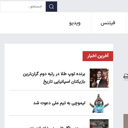
فیتنس
ویدیو
آخرین اخبار
برنده توپ طلا در رتبه دوم گران‌ترین
بازیکنان اسپانیایی تاریخ
لیموچی به تیم ملی دعوت شد