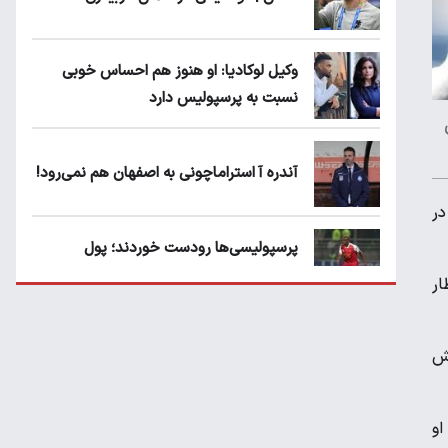
وکیل لوکادیا: او هنوز هم احساس خوبی
نسبت به پرسپولیس دارد
آندره آ استراماچونی به اصفهان هم نمی‌رود!
در
پرسپولیسی‌ها رودست خوردند؛ پول
عبدالکریم حسن روی هوا!
ار
تهدید قهرمان ایران به عدم شرکت در جام
قش
باشگاه های جهان
او
سروش رفیعی مقابل الریان فیکس است؟