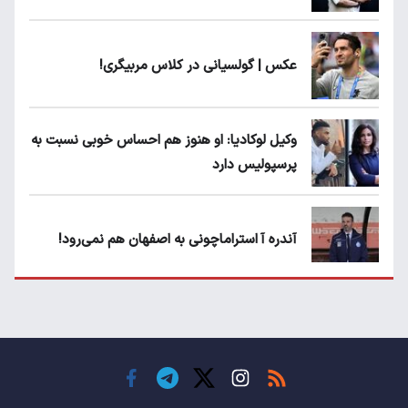
عکس | گولسیانی در کلاس مربیگری!
وکیل لوکادیا: او هنوز هم احساس خوبی نسبت به
پرسپولیس دارد
آندره آ استراماچونی به اصفهان هم نمی‌رود!
پرسپولیسی‌ها رودست خوردند؛ پول عبدالکریم
حسن روی هوا!
تهدید قهرمان ایران به عدم شرکت در جام