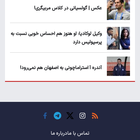
عکس | گولسیانی در کلاس مربیگری!
وکیل لوکادیا: او هنوز هم احساس خوبی نسبت به
پرسپولیس دارد
آندره آ استراماچونی به اصفهان هم نمی‌رود!
پرسپولیسی‌ها رودست خوردند؛ پول عبدالکریم
حسن روی هوا!
تهدید قهرمان ایران به عدم شرکت در جام
باشگاه های جهان
تماس با ما
درباره ما