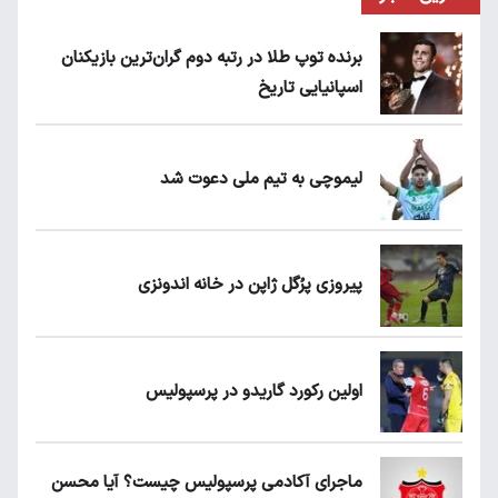
برنده توپ طلا در رتبه دوم گران‌ترین بازیکنان
اسپانیایی تاریخ
لیموچی به تیم ملی دعوت شد
پیروزی پرُگل ژاپن در خانه اندونزی
اولین رکورد گاریدو در پرسپولیس
ماجرای آکادمی پرسپولیس چیست؟ آیا محسن