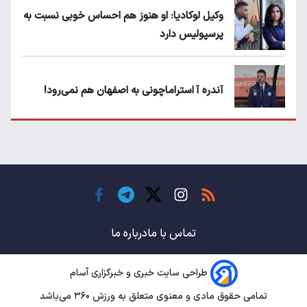
وکیل لوکادیا: او هنوز هم احساس خوبی نسبت به
پرسپولیس دارد
آندره آ استراماچونی به اصفهان هم نمی‌رود!
پرسپولیسی‌ها رودست خوردند؛ پول عبدالکریم
حسن روی هوا!
تهدید قهرمان ایران به عدم شرکت در جام
باشگاه های جهان
تماس با ما
درباره ما
طراحی سایت خبری و خبرگزاری آسام
سروش رفیعی مقابل الریان فیکس است؟
تمامی حقوق مادی و معنوی متعلق به ورزش ۳۶۰ می‌باشد