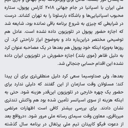
ملی ایران با اسپانیا در جام جهانی ۲۰۱۸ کارلس پویول، ستاره
محبوب اسپانیایی‌ها و باشگاه بارسلونا را به تهران کشاند. درست
در شرایطی که چیزی به شروع برنامه باقی نمانده بود، شایعه شد
که اجازه حضور پویول در تلویزیون داده نشده است. عادل هم
توضیحی مختصر دراین‌باره داد و به‌وضوح ابراز ناراحتی کرد. آن
روز‌ها به‌ویژه اینکه خود پویول هم بعد‌ها در یک مصاحبه عنوان کرد
به دلیل ظاهر (موی بلند) اجازه حضورش در تلویزیون ایران داده
نشده این اقدام حسابی جنجالی شد.
بعدها، ولی صداوسیما سعی کرد دلیل منطقی‌تری برای آن پیدا
کند؛ مسئولان وقت سازمان از این گفتند که دلیلی ندارد برای
حضور یک چهره خارجی در تلویزیون این‌قدر هزینه شود. حتی به
اینکه هزینه از سوی اسپانسر تأمین شده بود هم واکنش تندتری
نشان دادند. برای بررسی بیشتر کافی است اظهارات مرتضی
میرباقری، معاون وقت سیمای رسانه ملی مرور شود. «در‌واقع بعد
از دعوت فیگو کاپیتان تیم ملی پرتغال در برنامه سال گذشته