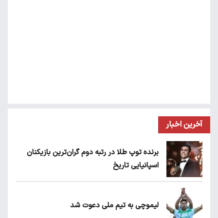
آخرین اخبار
برنده توپ طلا در رتبه دوم گران‌ترین بازیکنان
اسپانیایی تاریخ
لیموچی به تیم ملی دعوت شد