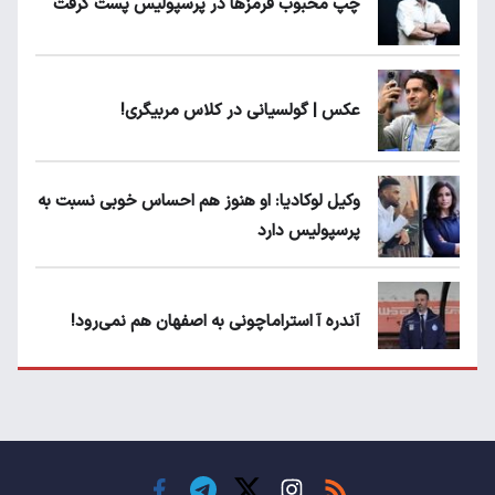
چپ محبوب قرمزها در پرسپولیس پست گرفت
عکس | گولسیانی در کلاس مربیگری!
وکیل لوکادیا: او هنوز هم احساس خوبی نسبت به
پرسپولیس دارد
آندره آ استراماچونی به اصفهان هم نمی‌رود!
پرسپولیسی‌ها رودست خوردند؛ پول عبدالکریم
حسن روی هوا!