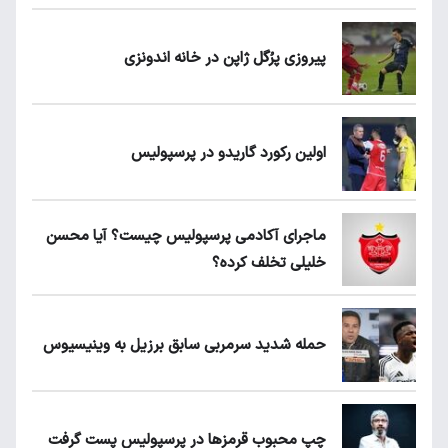
پیروزی پرُگل ژاپن در خانه اندونزی
اولین رکورد گاریدو در پرسپولیس
ماجرای آکادمی پرسپولیس چیست؟ آیا محسن
خلیلی تخلف کرده؟
حمله شدید سرمربی سابق برزیل به وینیسیوس
چپ محبوب قرمزها در پرسپولیس پست گرفت