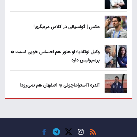
عکس | گولسیانی در کلاس مربیگری!
وکیل لوکادیا: او هنوز هم احساس خوبی نسبت به
پرسپولیس دارد
آندره آ استراماچونی به اصفهان هم نمی‌رود!
پرسپولیسی‌ها رودست خوردند؛ پول عبدالکریم
حسن روی هوا!