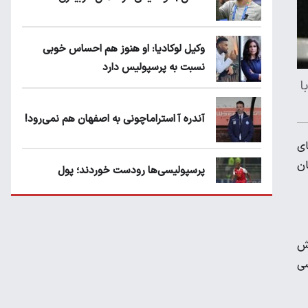
وکیل لوکادیا: او هنوز هم احساس خوبی
نسبت به پرسپولیس دارد
ا
آندره آ استراماچونی به اصفهان هم نمی‌رود!
ین تیم های
ان
پرسپولیسی‌ها رودست خوردند؛ پول
عبدالکریم حسن روی هوا!
تهدید قهرمان ایران به عدم شرکت در جام
وش
باشگاه های جهان
نعمتی) و عیسی
سروش رفیعی مقابل الریان فیکس است؟