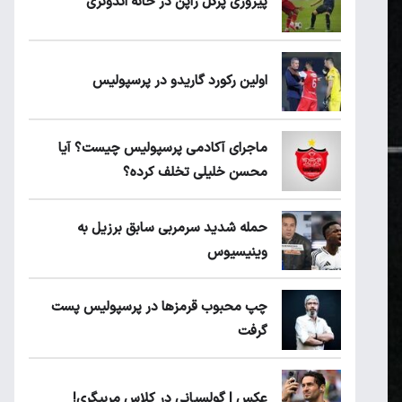
پیروزی پرُگل ژاپن در خانه اندونزی
اولین رکورد گاریدو در پرسپولیس
ماجرای آکادمی پرسپولیس چیست؟ آیا
محسن خلیلی تخلف کرده؟
حمله شدید سرمربی سابق برزیل به
وینیسیوس
چپ محبوب قرمزها در پرسپولیس پست
گرفت
عکس | گولسیانی در کلاس مربیگری!