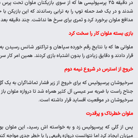
در دقیقه ۲۵ پرسپولیسی ها که از سوی بازیکنان ملوان تحت
شدند و در یک ضد حمله توپ را به ترابی رساندند که این بازیکن با 
مدافع ملوان برخورد کرد و ثمری برای سرخ ها نداشت. چند دقیقه بعد 
بازی بسته ملوان کار را سخت کرد
ملوانی ها که با نتایج رقم خورده سپاهان و تراکتور شانس رسیدن به 
قرار دادند و دقایق زیادی را بدون اشتباه بازی کردند. همین امر کار
خروج از استرس در شروع نیمه دوم
سرخپوشان پرسپولیس که برای خروج از زیر فشار تماشاگران به یک گل 
جناح راست با ضربه سر عیسی آل کثیر همراه شد تا دروازه ملوان باز 
سرخپوشان در موقعیت آفساید قرار داشته است.
ملوان خطرناک و پرقدرت
پس از گلی که پرسپولیس زد و به خواسته اش رسید، این ملوان بود
میزبان ایجاد کرد اما نتوانست دروازه رفیعی را با خطر جدی مواجه کند