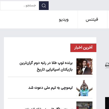
فیتنس
ویدیو
آخرین اخبار
برنده توپ طلا در رتبه دوم گران‌ترین
بازیکنان اسپانیایی تاریخ
لیموچی به تیم ملی دعوت شد