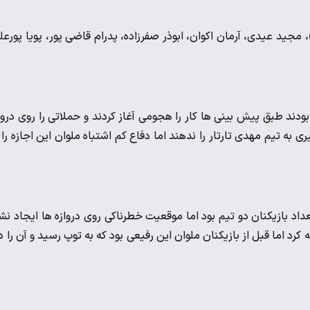
ورمحمدی، حسین صادقی (۵۸ میلاد سرلک)، مجید عیدی، آرمان اکوان، ابوذر صفرزاده، پدرام قاضی پور، پویا پورع
دند طبق پیش بینی ها کار را هجومی آغاز کردند و حملاتی را روی دروا
 به تیم مهدی تارتار را ندهند اما دفاع کم اشتباه ملوان این اجازه را 
داد بازیکنان دو تیم بود اما موقعیت خطرناکی روی دروازه ها ایجاد نش
مواجه کرد اما قبل از بازیکنان ملوان این رفیعی بود که به توپ رسید و آن را د