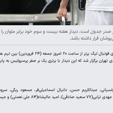
صدر جدول است، دیدار هفته بیست و سوم خود برابر ملوان را ب
وشان قرار داشته باشد.
، آخرین دیدار از هفته بیست و سوم رقابت های فوتبال لیگ برتر از ساعت ۲۰ امروز جمعه (۲۴ فروردین) ب
 تهران برگزار شد که این دیدار با برتری یک بر صفر پرسپولیس به پای
ولسیانی، عبدالکریم حسن، دانیال اسماعیلی‌فر، مسعود ریگی، سر
رفیعی(۷۰ محمد خدابنده لو)، اوستون اورونوف(۸۴ سینا اسدبیگی)، مهدی ترابی(۷۷ سعید صادقی)، امید عالیشاه(۸۴ علی 