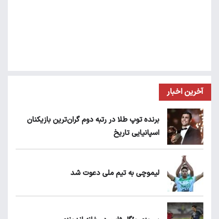
آخرین اخبار
برنده توپ طلا در رتبه دوم گران‌ترین بازیکنان
اسپانیایی تاریخ
لیموچی به تیم ملی دعوت شد