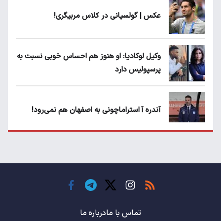
عکس | گولسیانی در کلاس مربیگری!
وکیل لوکادیا: او هنوز هم احساس خوبی نسبت به
پرسپولیس دارد
آندره آ استراماچونی به اصفهان هم نمی‌رود!
پرسپولیسی‌ها رودست خوردند؛ پول عبدالکریم
حسن روی هوا!
تهدید قهرمان ایران به عدم شرکت در جام
باشگاه های جهان
تماس با ما
درباره ما