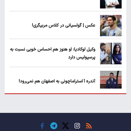
عکس | گولسیانی در کلاس مربیگری!
وکیل لوکادیا: او هنوز هم احساس خوبی نسبت به
پرسپولیس دارد
آندره آ استراماچونی به اصفهان هم نمی‌رود!
پرسپولیسی‌ها رودست خوردند؛ پول عبدالکریم
حسن روی هوا!