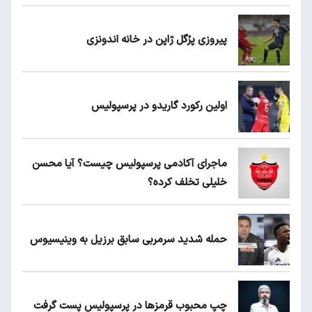
پیروزی پرُگل ژاپن در خانه اندونزی
اولین رکورد گاریدو در پرسپولیس
ماجرای آکادمی پرسپولیس چیست؟ آیا محسن
خلیلی تخلف کرده؟
حمله شدید سرمربی سابق برزیل به وینیسیوس
چپ محبوب قرمزها در پرسپولیس پست گرفت