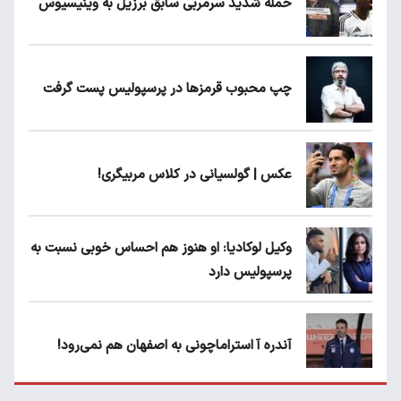
حمله شدید سرمربی سابق برزیل به وینیسیوس
چپ محبوب قرمزها در پرسپولیس پست گرفت
عکس | گولسیانی در کلاس مربیگری!
وکیل لوکادیا: او هنوز هم احساس خوبی نسبت به
پرسپولیس دارد
آندره آ استراماچونی به اصفهان هم نمی‌رود!