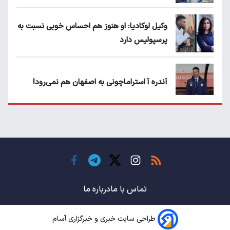
وکیل لوکادیا: او هنوز هم احساس خوبی نسبت به
پرسپولیس دارد
آندره آ استراماچونی به اصفهان هم نمی‌رود!
پرسپولیسی‌ها رودست خوردند؛ پول عبدالکریم
حسن روی هوا!
تهدید قهرمان ایران به عدم شرکت در جام
باشگاه های جهان
تماس با ما
درباره ما
طراحی سایت خبری و خبرگزاری آسام
سروش رفیعی مقابل الریان فیکس است؟