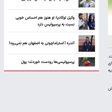
وکیل لوکادیا: او هنوز هم احساس خوبی
نسبت به پرسپولیس دارد
آندره آ استراماچونی به اصفهان هم نمی‌رود!
ت.
پرسپولیسی‌ها رودست خوردند؛ پول
ای
عبدالکریم حسن روی هوا!
 جام جهانی روسیه
تهدید قهرمان ایران به عدم شرکت در جام
تش
باشگاه های جهان
سروش رفیعی مقابل الریان فیکس است؟