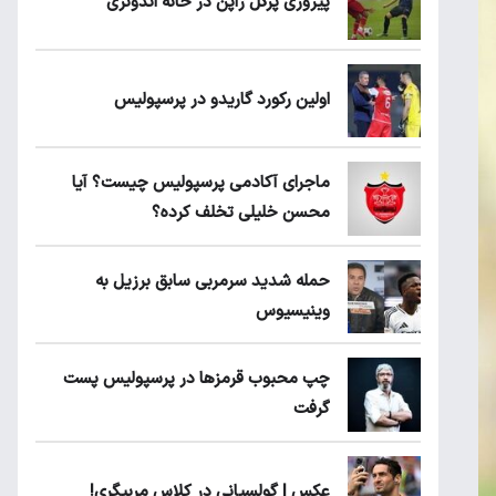
پیروزی پرُگل ژاپن در خانه اندونزی
اولین رکورد گاریدو در پرسپولیس
ماجرای آکادمی پرسپولیس چیست؟ آیا
محسن خلیلی تخلف کرده؟
حمله شدید سرمربی سابق برزیل به
وینیسیوس
چپ محبوب قرمزها در پرسپولیس پست
گرفت
عکس | گولسیانی در کلاس مربیگری!