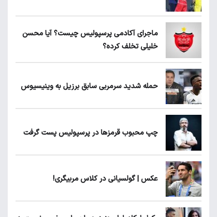
ماجرای آکادمی پرسپولیس چیست؟ آیا محسن
خلیلی تخلف کرده؟
حمله شدید سرمربی سابق برزیل به وینیسیوس
چپ محبوب قرمزها در پرسپولیس پست گرفت
عکس | گولسیانی در کلاس مربیگری!