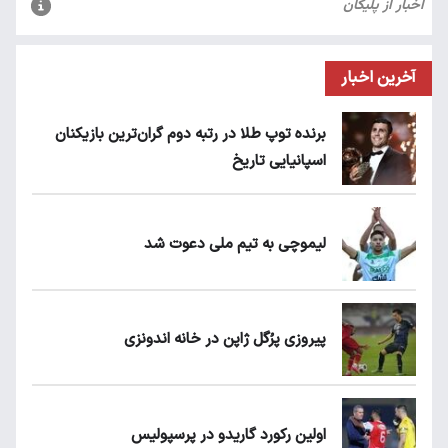
آخرین اخبار
برنده توپ طلا در رتبه دوم گران‌ترین بازیکنان
اسپانیایی تاریخ
لیموچی به تیم ملی دعوت شد
پیروزی پرُگل ژاپن در خانه اندونزی
اولین رکورد گاریدو در پرسپولیس