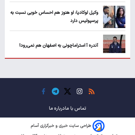
وکیل لوکادیا: او هنوز هم احساس خوبی نسبت به
پرسپولیس دارد
آندره آ استراماچونی به اصفهان هم نمی‌رود!
پرسپولیسی‌ها رودست خوردند؛ پول عبدالکریم
حسن روی هوا!
تهدید قهرمان ایران به عدم شرکت در جام
باشگاه های جهان
تماس با ما
درباره ما
طراحی سایت خبری و خبرگزاری آسام
سروش رفیعی مقابل الریان فیکس است؟