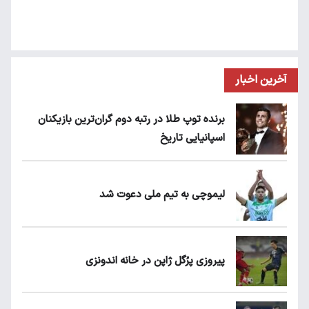
آخرین اخبار
برنده توپ طلا در رتبه دوم گران‌ترین بازیکنان
اسپانیایی تاریخ
لیموچی به تیم ملی دعوت شد
پیروزی پرُگل ژاپن در خانه اندونزی