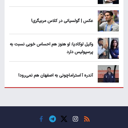
عکس | گولسیانی در کلاس مربیگری!
وکیل لوکادیا: او هنوز هم احساس خوبی نسبت به
پرسپولیس دارد
آندره آ استراماچونی به اصفهان هم نمی‌رود!
پرسپولیسی‌ها رودست خوردند؛ پول عبدالکریم
حسن روی هوا!
تهدید قهرمان ایران به عدم شرکت در جام