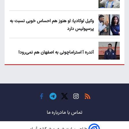
وکیل لوکادیا: او هنوز هم احساس خوبی نسبت به
پرسپولیس دارد
آندره آ استراماچونی به اصفهان هم نمی‌رود!
پرسپولیسی‌ها رودست خوردند؛ پول عبدالکریم
حسن روی هوا!
تهدید قهرمان ایران به عدم شرکت در جام
باشگاه های جهان
تماس با ما
درباره ما