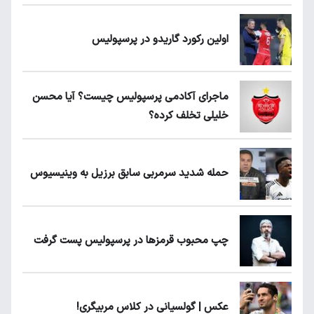
اولین رکورد گاریدو در پرسپولیس
ماجرای آکادمی پرسپولیس چیست؟ آیا محسن
خلیلی تخلف کرده؟
حمله شدید سرمربی سابق برزیل به وینیسیوس
چپ محبوب قرمزها در پرسپولیس پست گرفت
عکس | گولسیانی در کلاس مربیگری!